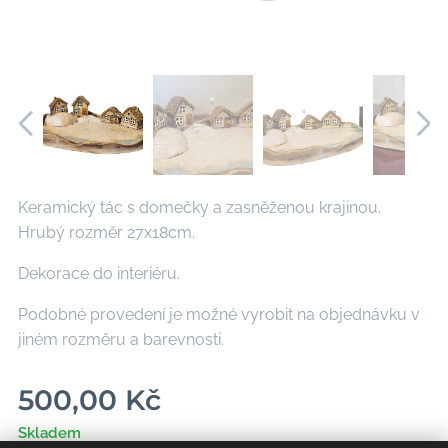
Keramický tác s domečky a zasněženou krajinou.
Hrubý rozměr 27x18cm.
Dekorace do interiéru.
Podobné provedení je možné vyrobit na objednávku v
jiném rozměru a barevnosti.
500,00
Kč
Skladem