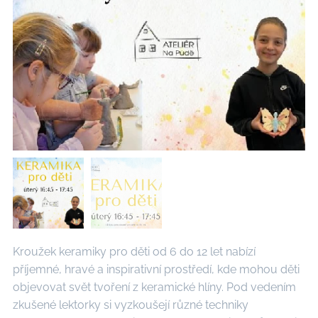
Kroužek keramiky pro děti od 6 do 12 let nabízí
příjemné, hravé a inspirativní prostředí, kde mohou děti
objevovat svět tvoření z keramické hlíny. Pod vedením
zkušené lektorky si vyzkoušejí různé techniky